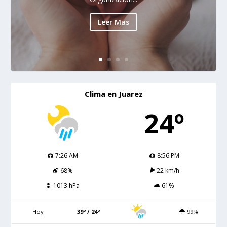
Leer Mas
Clima en Juarez
24º
7:26 AM
8:56 PM
68%
22 km/h
1013 hPa
61%
Hoy
39º / 24º
99%