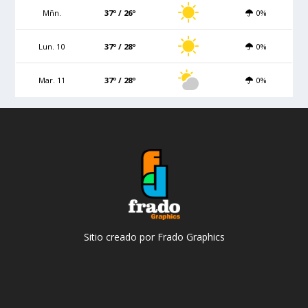
Mñn.
37º / 26º
0%
Lun. 10
37º / 28º
0%
Mar. 11
37º / 28º
0%
Sitio creado por Frado Graphics