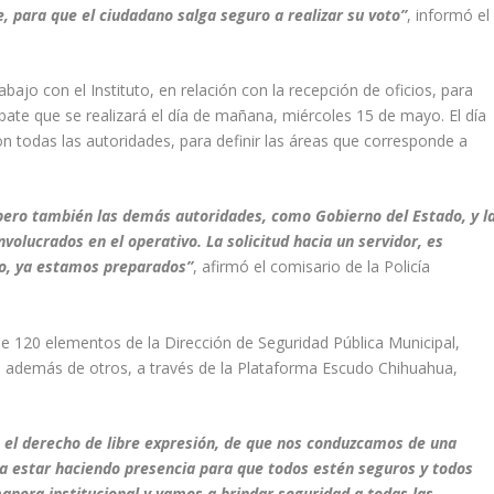
 para que el ciudadano salga seguro a realizar su voto”
, informó el
bajo con el Instituto, en relación con la recepción de oficios, para
bate que se realizará el día de mañana, miércoles 15 de mayo. El día
n todas las autoridades, para definir las áreas que corresponde a
ero también las demás autoridades, como Gobierno del Estado, y l
volucrados en el operativo. La solicitud hacia un servidor, es
do, ya estamos preparados”
, afirmó el comisario de la Policía
de 120 elementos de la Dirección de Seguridad Pública Municipal,
ar, además de otros, a través de la Plataforma Escudo Chihuahua,
 el derecho de libre expresión, de que nos conduzcamos de una
estar haciendo presencia para que todos estén seguros y todos
nera institucional y vamos a brindar seguridad a todas las