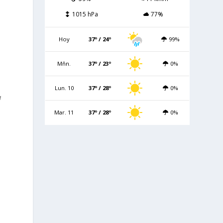
1015 hPa
77%
Hoy
37º / 24º
99%
Mñn.
37º / 23º
0%
Lun. 10
37º / 28º
0%
a
Mar. 11
37º / 28º
0%