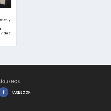
n
ones y
r
ividad
SÍGUENOS
FACEBOOK