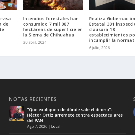
rvisa
Incendios forestales han
Realiza Gobernació
a de
consumido 7 mil 087
Estatal 331 inspecci
de
hectáreas de superficie en
clausura 18
la Sierra de Chihuahua
establecimientos po
incumplir la normat
30 abril, 2024
6 julio, 2026
NOTAS RECIENTES
“Que expliquen de dónde sale el dinero”:
Héctor Ortiz arremete contra espectaculares
del PAN
Ago 7, 2026
|
Local