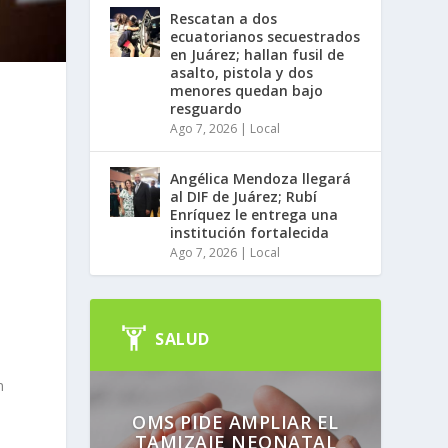
Rescatan a dos
ecuatorianos secuestrados
en Juárez; hallan fusil de
asalto, pistola y dos
menores quedan bajo
resguardo
Ago 7, 2026
|
Local
Angélica Mendoza llegará
al DIF de Juárez; Rubí
Enríquez le entrega una
institución fortalecida
Ago 7, 2026
|
Local
SALUD
n
OMS PIDE AMPLIAR EL
TAMIZAJE NEONATAL