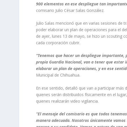
900 elementos en ese despliegue tan importante,
comisario Julio César Salas González.
Julio Salas mencionó que en varias sesiones de tra
poder elaborar un plan de operaciones para el de
de ayer, lunes 13 de mayo, se hizo un scouting co
cada corporación cubrir.
“Tenemos que hacer un despliegue importante, p
propia Guardia Nacional, van a tener que estar in
elaborar un plan de operaciones, y en ese senti
Municipal de Chihuahua.
En ese sentido, detalló que van a participar más 
quienes serán distribuidos físicamente en el lug
quienes realizarán video vigilancia.
“El mensaje del comisario es que todos tenemos
manera adecuada. Nosotros únicamente vamos a 
apoyen a su candidato. Vamos a actuar de una ma