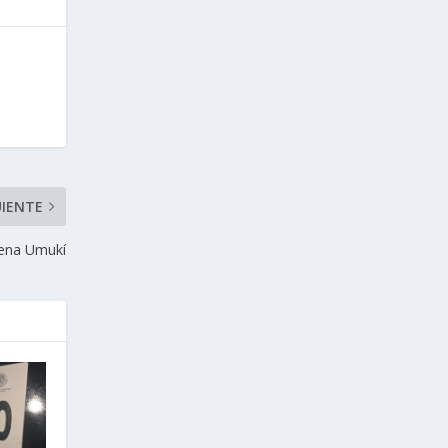
UIENTE
gena Umukí