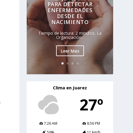
PARA DETECTAR
ENFERMEDADES
DESDE EL
NACIMIENTO
Tiempo de lectura: 2 minutos. La
Organización...
Leer Mas
Clima en Juarez
27º
e
7:26 AM
8:56 PM
59%
11 km/h