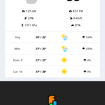
7:25 AM
8:57 PM
29%
8 km/h
1011 hPa
97%
Hoy
39º / 25º
100%
Mñn.
37º / 25º
100%
Dom. 9
37º / 27º
0%
Lun. 10
37º / 28º
0%