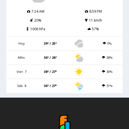
7:24 AM
8:59 PM
20%
11 km/h
1006 hPa
57%
Hoy
39º / 25º
0%
Mñn.
36º / 26º
38%
Vier. 7
38º / 27º
30%
Sáb. 8
36º / 27º
31%