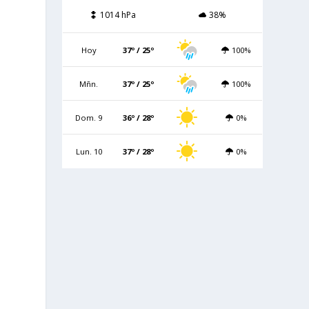
1014 hPa
38%
Hoy
37º / 25º
100%
Mñn.
37º / 25º
100%
Dom. 9
36º / 28º
0%
Lun. 10
37º / 28º
0%