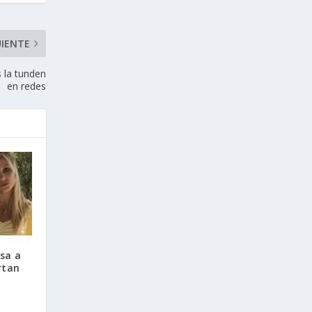
UIENTE
 la tunden
en redes
esa a
rtan