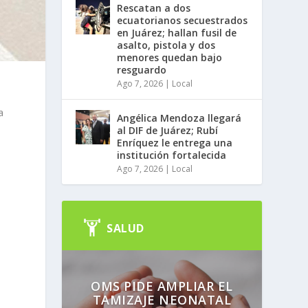
Rescatan a dos
ecuatorianos secuestrados
en Juárez; hallan fusil de
asalto, pistola y dos
menores quedan bajo
resguardo
Ago 7, 2026
|
Local
a
Angélica Mendoza llegará
al DIF de Juárez; Rubí
Enríquez le entrega una
institución fortalecida
Ago 7, 2026
|
Local
SALUD
s
OMS PIDE AMPLIAR EL
TAMIZAJE NEONATAL