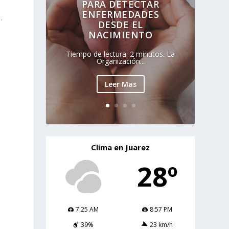
PARA DETECTAR
ENFERMEDADES
.
DESDE EL
NACIMIENTO
Tiempo de lectura: 2 minutos. La
Organización...
Leer Mas
Clima en Juarez
28º
7:25 AM
8:57 PM
39%
23 km/h