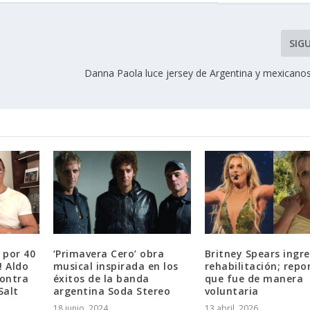
SIG
Danna Paola luce jersey de Argentina y mexicanos
 por 40
‘Primavera Cero’ obra
Britney Spears ingr
! Aldo
musical inspirada en los
rehabilitación; repo
contra
éxitos de la banda
que fue de manera
Salt
argentina Soda Stereo
voluntaria
18 junio, 2024
13 abril, 2026