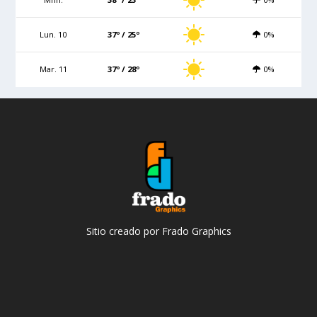
Lun. 10
37º / 25º
0%
Mar. 11
37º / 28º
0%
Sitio creado por Frado Graphics