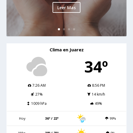
Leer Mas
Clima en Juarez
34º
7:26 AM
8:56 PM
27%
14 km/h
1009 hPa
49%
Hoy
36º / 22º
99%
Mñn.
38º / 23º
0%