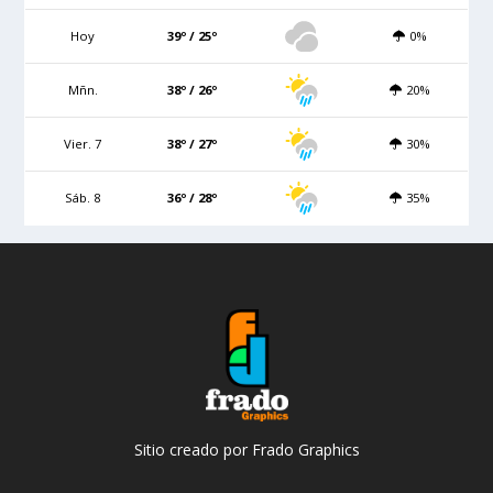
Hoy
39º / 25º
0%
Mñn.
38º / 26º
20%
Vier. 7
38º / 27º
30%
Sáb. 8
36º / 28º
35%
Sitio creado por Frado Graphics