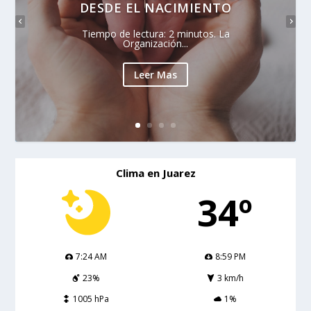
DESDE EL NACIMIENTO
Tiempo de lectura: 2 minutos. La
Organización...
Leer Mas
Clima en Juarez
34º
7:24 AM
8:59 PM
23%
3 km/h
1005 hPa
1%