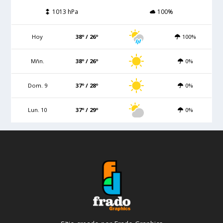
1013 hPa
100%
Hoy
38º / 26º
100%
Mñn.
38º / 26º
0%
Dom. 9
37º / 28º
0%
Lun. 10
37º / 29º
0%