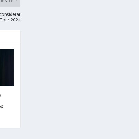
UIENTE
considerar
n Tour 2024
o:
os