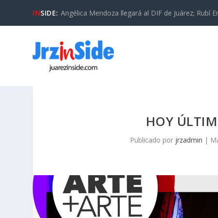
IN
SIDE:
Angélica Mendoza llegará al DIF de Juárez; Rubí En
HOY ÚLTIMO
Publicado por
jrzadmin
|
Ma