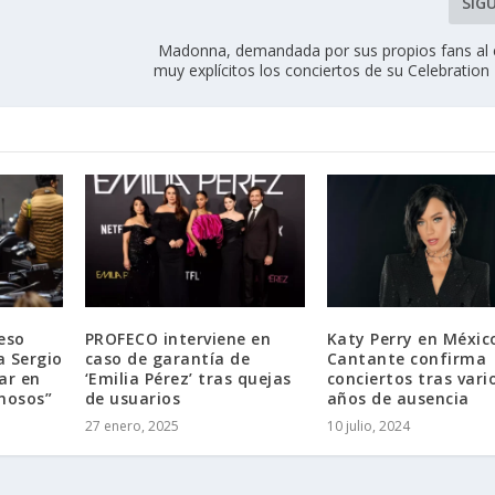
SIG
Madonna, demandada por sus propios fans al 
muy explícitos los conciertos de su Celebratio
eso
PROFECO interviene en
Katy Perry en Méxic
a Sergio
caso de garantía de
Cantante confirma
ar en
‘Emilia Pérez’ tras quejas
conciertos tras vari
mosos”
de usuarios
años de ausencia
27 enero, 2025
10 julio, 2024