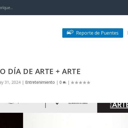
ríque...
Reporte de Puentes
 DÍA DE ARTE + ARTE
y 31, 2024
|
Entretenimiento
|
0
|