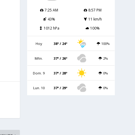
7:25 AM
8:57 PM
43%
11 km/h
1012 hPa
100%
Hoy
38º / 24º
100%
Mñn.
37º / 26º
2%
Dom. 9
37º / 28º
0%
Lun. 10
37º / 29º
0%