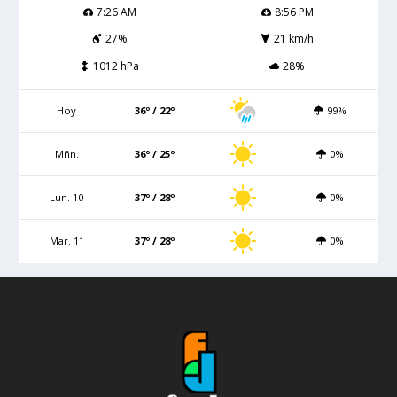
7:26 AM
8:56 PM
27%
21 km/h
1012 hPa
28%
Hoy
36º / 22º
99%
Mñn.
36º / 25º
0%
Lun. 10
37º / 28º
0%
Mar. 11
37º / 28º
0%