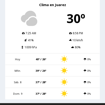
Clima en Juarez
30º
7:25 AM
8:58 PM
41%
10 km/h
1009 hPa
80%
Hoy
40º / 26º
0%
Mñn.
39º / 24º
0%
Sáb. 8
37º / 28º
0%
Dom. 9
37º / 28º
0%