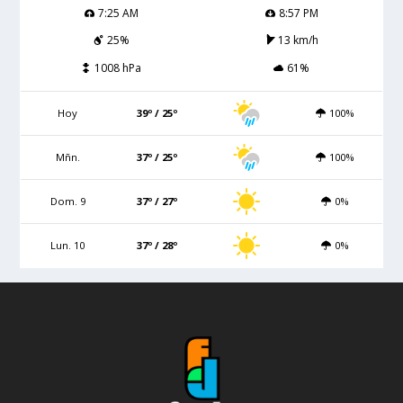
7:25 AM
8:57 PM
25%
13 km/h
1008 hPa
61%
Hoy
39º / 25º
100%
Mñn.
37º / 25º
100%
Dom. 9
37º / 27º
0%
Lun. 10
37º / 28º
0%