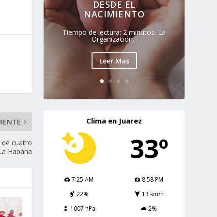
DESDE EL
NACIMIENTO
Tiempo de lectura: 2 minutos. La
Organización...
Leer Mas
Clima en Juarez
UIENTE
33º
a de cuatro
 La Habana
7:25 AM
8:58 PM
22%
13 km/h
1007 hPa
2%