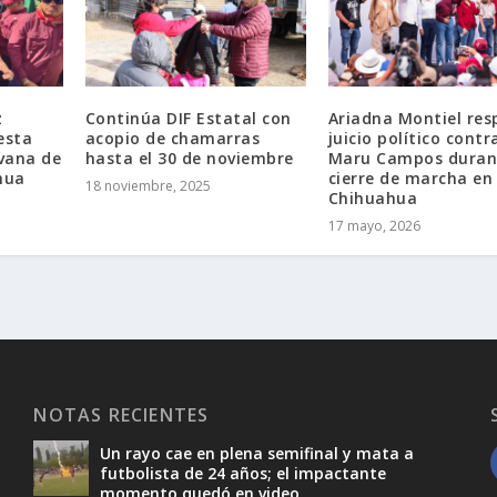
z
Continúa DIF Estatal con
Ariadna Montiel res
esta
acopio de chamarras
juicio político contr
vana de
hasta el 30 de noviembre
Maru Campos duran
hua
cierre de marcha en
18 noviembre, 2025
Chihuahua
17 mayo, 2026
NOTAS RECIENTES
Un rayo cae en plena semifinal y mata a
futbolista de 24 años; el impactante
momento quedó en video