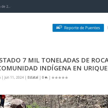
de 2...
Reporte de Puentes
ESTADO 7 MIL TONELADAS DE ROC
 COMUNIDAD INDÍGENA EN URIQUE
n
|
Jun 11, 2024
|
Estatal
|
0
|