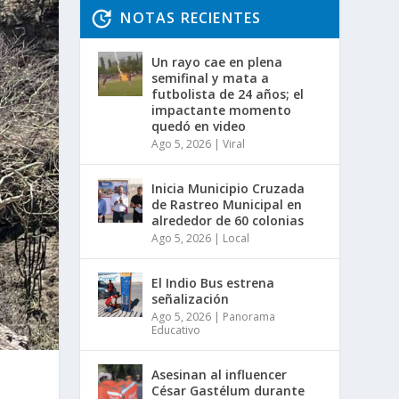
NOTAS RECIENTES
Un rayo cae en plena
semifinal y mata a
futbolista de 24 años; el
impactante momento
quedó en video
Ago 5, 2026
|
Viral
Inicia Municipio Cruzada
de Rastreo Municipal en
alrededor de 60 colonias
Ago 5, 2026
|
Local
El Indio Bus estrena
señalización
Ago 5, 2026
|
Panorama
Educativo
Asesinan al influencer
César Gastélum durante