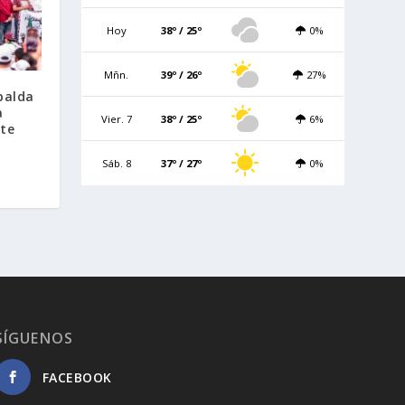
Hoy
38º / 25º
0%
Mñn.
39º / 26º
27%
palda
a
Vier. 7
38º / 25º
6%
te
Sáb. 8
37º / 27º
0%
SÍGUENOS
FACEBOOK