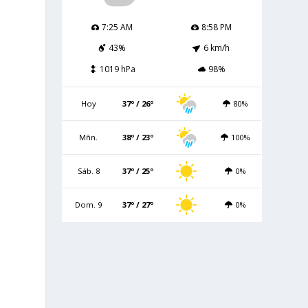
7:25 AM
8:58 PM
43%
6 km/h
1019 hPa
98%
Hoy
37º / 26º
80%
Mñn.
38º / 23º
100%
Sáb. 8
37º / 25º
0%
Dom. 9
37º / 27º
0%