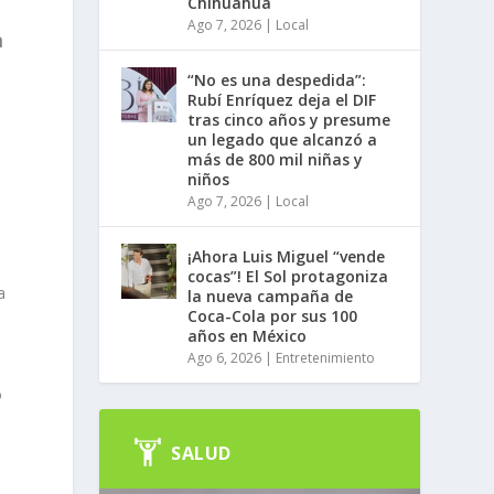
Chihuahua
Ago 7, 2026
|
Local
a
“No es una despedida”:
Rubí Enríquez deja el DIF
tras cinco años y presume
un legado que alcanzó a
más de 800 mil niñas y
niños
Ago 7, 2026
|
Local
¡Ahora Luis Miguel “vende
cocas”! El Sol protagoniza
a
la nueva campaña de
Coca-Cola por sus 100
años en México
Ago 6, 2026
|
Entretenimiento
ó
SALUD