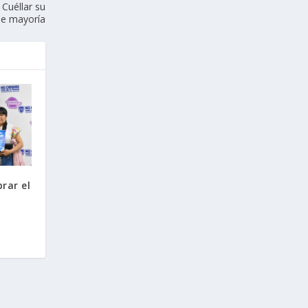
 Cuéllar su
de mayoría
brar el