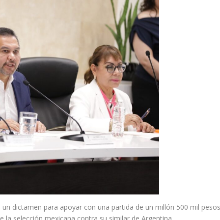
 un dictamen para apoyar con una partida de un millón 500 mil peso
e la selección mexicana contra su similar de Argentina.