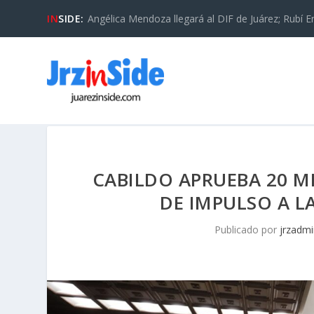
IN
SIDE:
Angélica Mendoza llegará al DIF de Juárez; Rubí En
CABILDO APRUEBA 20 M
DE IMPULSO A L
Publicado por
jrzadmi