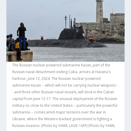
The Russian nuclear-powered submarine Kazan, part of the
Russian naval detachment visiting Cuba, arrives at Havana's
harbour, June 12, 2024. The Russian nuclear-powered
submarine Kazan -- which will not be carrying nuclear weapons -
- and three other Russian naval vessels, will dock in the Cuban
capital from June 12-17. The unusual deployment of the Russian
military so close to the United States -- particularly the powerful
submarine -- comes amid major tensions over the war in
Ukraine, where the Western-backed government is fighting a
Russian invasion. (Photo by YAMIL LAGE / AFP) (Photo by YAMIL