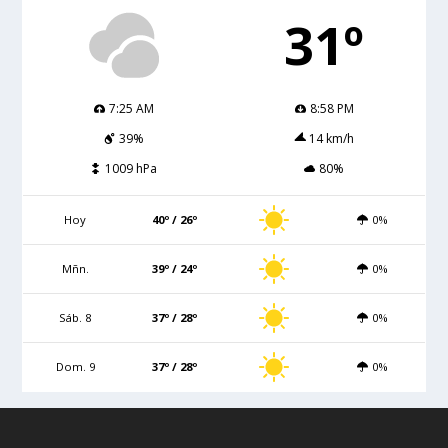
31º
7:25 AM
8:58 PM
39%
14 km/h
1009 hPa
80%
Hoy
40º / 26º
0%
Mñn.
39º / 24º
0%
Sáb. 8
37º / 28º
0%
Dom. 9
37º / 28º
0%