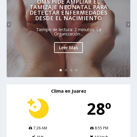
OMS PIDE AMPLIAR EL
TAMIZAJE NEONATAL PARA
DETECTAR ENFERMEDADES
DESDE EL NACIMIENTO
Tiempo de lectura: 2 minutos. La
Organización...
Leer Mas
Clima en Juarez
28º
7:26 AM
8:55 PM