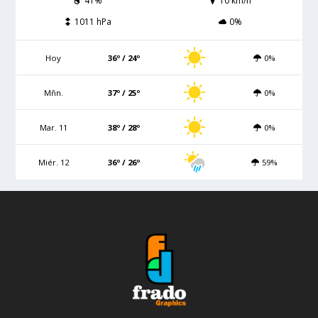
41%
10 km/h
1011 hPa
0%
Hoy
36º / 24º
0%
Mñn.
37º / 25º
0%
Mar. 11
38º / 28º
0%
Miér. 12
36º / 26º
59%