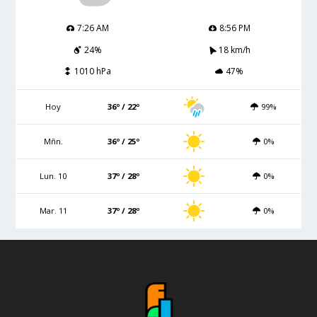
7:26 AM
8:56 PM
24%
18 km/h
1010 hPa
47%
Hoy
36º / 22º
99%
Mñn.
36º / 25º
0%
Lun. 10
37º / 28º
0%
Mar. 11
37º / 28º
0%