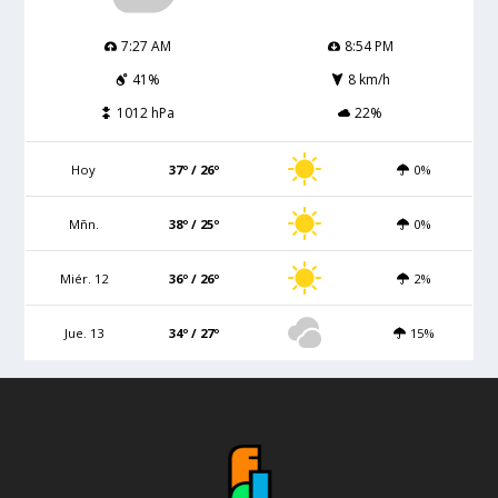
7:27 AM
8:54 PM
41%
8 km/h
1012 hPa
22%
Hoy
37º / 26º
0%
Mñn.
38º / 25º
0%
Miér. 12
36º / 26º
2%
Jue. 13
34º / 27º
15%