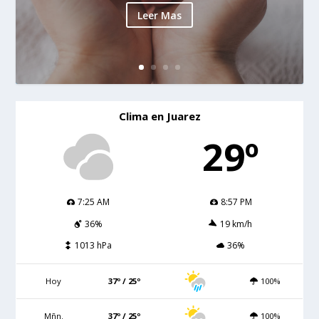
Leer Mas
Clima en Juarez
29º
7:25 AM
8:57 PM
36%
19 km/h
1013 hPa
36%
Hoy
37º / 25º
100%
Mñn.
37º / 25º
100%