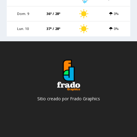
Dom. 9
36º / 28º
0%
Lun. 10
37º / 28º
0%
Sitio creado por Frado Graphics