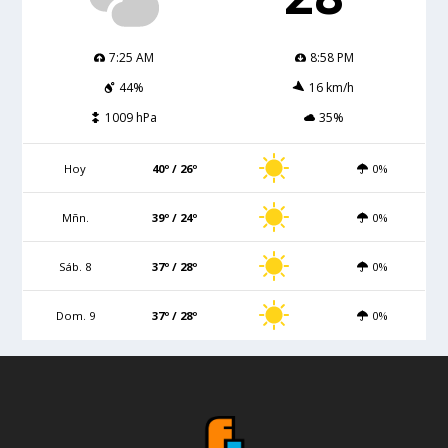
7:25 AM
8:58 PM
44%
16 km/h
1009 hPa
35%
Hoy
40º / 26º
0%
Mñn.
39º / 24º
0%
Sáb. 8
37º / 28º
0%
Dom. 9
37º / 28º
0%