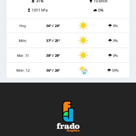
41%
10 km/h
1011 hPa
0%
Hoy
36º / 24º
0%
Mñn.
37º / 25º
0%
Mar. 11
38º / 28º
0%
Miér. 12
36º / 26º
59%