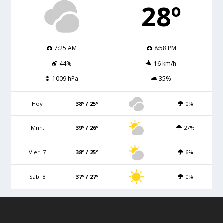
28º
7:25 AM
8:58 PM
44%
16 km/h
1009 hPa
35%
Hoy
38º / 25º
0%
Mñn.
39º / 26º
27%
Vier. 7
38º / 25º
6%
Sáb. 8
37º / 27º
0%