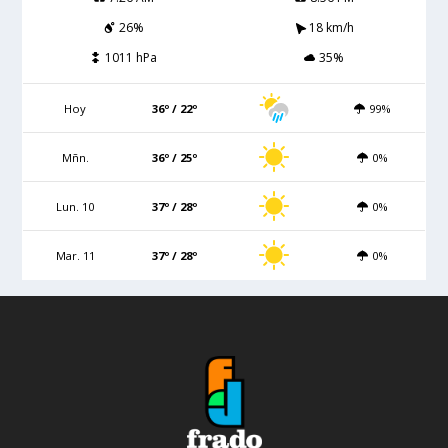
26%
18 km/h
1011 hPa
35%
Hoy
36º / 22º
99%
Mñn.
36º / 25º
0%
Lun. 10
37º / 28º
0%
Mar. 11
37º / 28º
0%