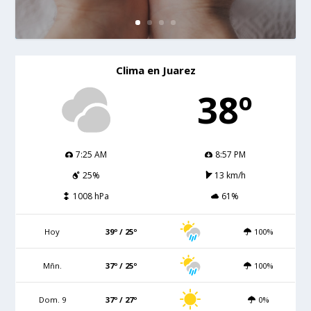
Clima en Juarez
38º
7:25 AM
8:57 PM
25%
13 km/h
1008 hPa
61%
Hoy
39º / 25º
100%
Mñn.
37º / 25º
100%
Dom. 9
37º / 27º
0%