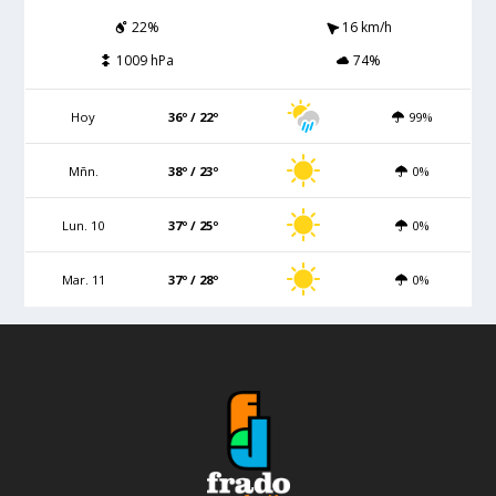
22%
16 km/h
1009 hPa
74%
Hoy
36º / 22º
99%
Mñn.
38º / 23º
0%
Lun. 10
37º / 25º
0%
Mar. 11
37º / 28º
0%