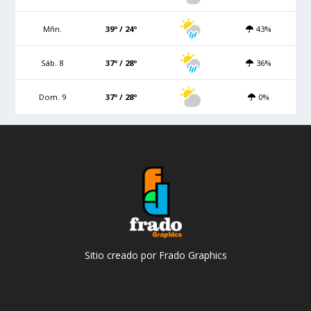
Mñn.
39º / 24º
43%
Sáb. 8
37º / 28º
36%
Dom. 9
37º / 28º
0%
Sitio creado por Frado Graphics