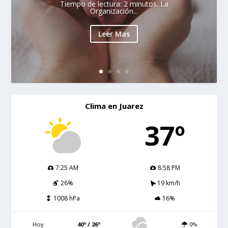
Tiempo de lectura: 2 minutos. La
Organización...
Leer Mas
Clima en Juarez
37º
7:25 AM
8:58 PM
26%
19 km/h
1008 hPa
16%
Hoy
40º / 26º
0%