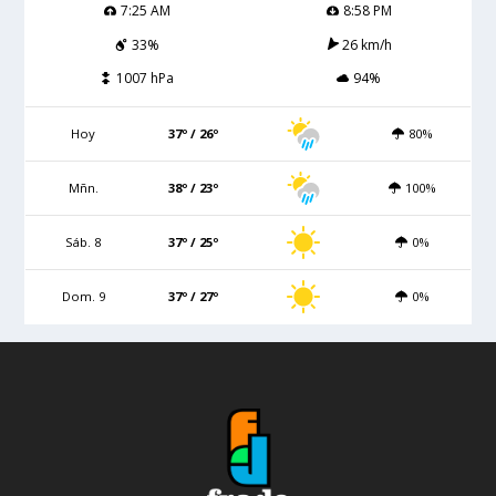
7:25 AM
8:58 PM
33%
26 km/h
1007 hPa
94%
Hoy
37º / 26º
80%
Mñn.
38º / 23º
100%
Sáb. 8
37º / 25º
0%
Dom. 9
37º / 27º
0%