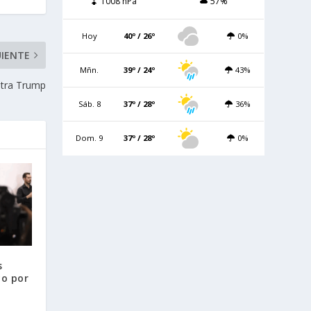
1008 hPa
57%
Hoy
40º / 26º
0%
UIENTE
Mñn.
39º / 24º
43%
ntra Trump
Sáb. 8
37º / 28º
36%
Dom. 9
37º / 28º
0%
s
yo por