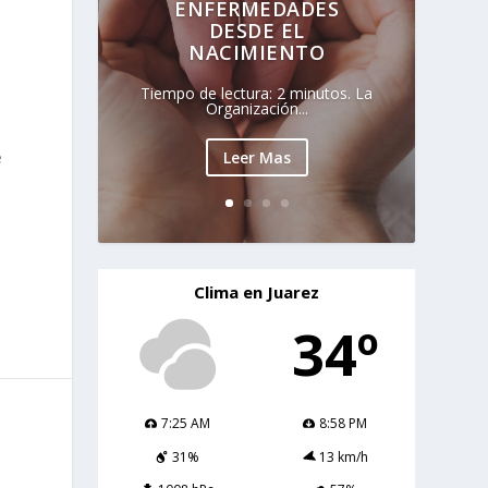
ENFERMEDADES
DESDE EL
NACIMIENTO
Tiempo de lectura: 2 minutos. La
Organización...
Leer Mas
e
Clima en Juarez
34º
7:25 AM
8:58 PM
31%
13 km/h