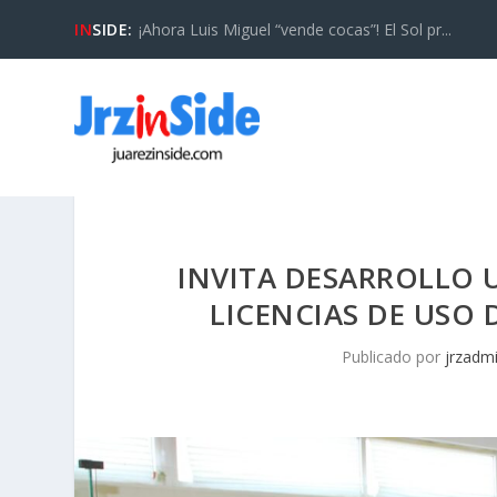
IN
SIDE:
¡Ahora Luis Miguel “vende cocas”! El Sol pr...
INVITA DESARROLLO 
LICENCIAS DE USO
Publicado por
jrzadm