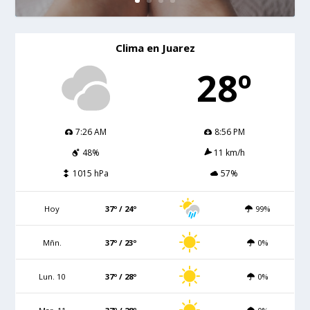
Clima en Juarez
28º
7:26 AM
8:56 PM
48%
11 km/h
1015 hPa
57%
Hoy
37º / 24º
99%
Mñn.
37º / 23º
0%
Lun. 10
37º / 28º
0%