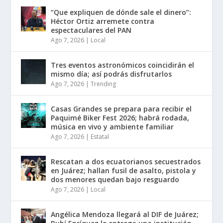
“Que expliquen de dónde sale el dinero”:
Héctor Ortiz arremete contra
espectaculares del PAN
Ago 7, 2026
|
Local
Tres eventos astronómicos coincidirán el
mismo día; así podrás disfrutarlos
Ago 7, 2026
|
Trending
Casas Grandes se prepara para recibir el
Paquimé Biker Fest 2026; habrá rodada,
música en vivo y ambiente familiar
Ago 7, 2026
|
Estatal
Rescatan a dos ecuatorianos secuestrados
en Juárez; hallan fusil de asalto, pistola y
dos menores quedan bajo resguardo
Ago 7, 2026
|
Local
Angélica Mendoza llegará al DIF de Juárez;