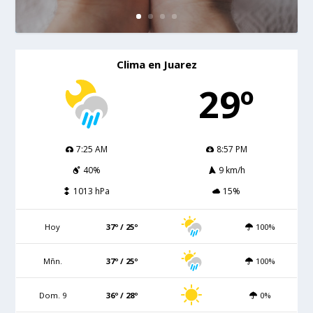
Clima en Juarez
29º
7:25 AM
8:57 PM
40%
9 km/h
1013 hPa
15%
Hoy
37º / 25º
100%
Mñn.
37º / 25º
100%
Dom. 9
36º / 28º
0%