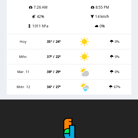
7:26 AM
8:55 PM
42%
14 km/h
1011 hPa
0%
Hoy
35º / 24º
0%
Mñn.
37º / 22º
0%
Mar. 11
38º / 29º
0%
Miér. 12
36º / 27º
67%