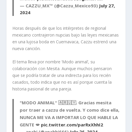
— CAZZU_MX™ (@Cazzu_Mexico93)
July 27,
2024
Horas después de que los intérpretes de regional
mexicano contrajeron nupcias bajo las leyes mexicanas
en una lujosa boda en Cuernavaca, Cazzu estrenó una
nueva canción.
El tema lleva por nombre ‘Modo animal’, su
colaboración con Mesita. Aunque muchos pensaron
que se podría tratar de una indirecta para los recién
casados, todo indica que no es así porque cuenta la
historia pasional de una pareja.
"MODO ANIMAL'' 🇦🇷🇺🇾. Gracias mesita
por traer a cazzu de vuelta. Y como dice ella,
NUNCA ME VA A IMPORTAR LO QUE HABLE LA
GENTE 💋
pic.twitter.com/parRxXhhI2
— anahi (@anahhi666)
July 26, 2024