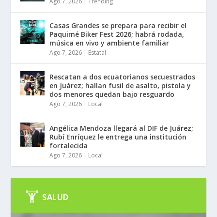
Ago 7, 2026
|
Trending
Casas Grandes se prepara para recibir el
Paquimé Biker Fest 2026; habrá rodada,
música en vivo y ambiente familiar
Ago 7, 2026
|
Estatal
Rescatan a dos ecuatorianos secuestrados
en Juárez; hallan fusil de asalto, pistola y
dos menores quedan bajo resguardo
Ago 7, 2026
|
Local
Angélica Mendoza llegará al DIF de Juárez;
Rubí Enríquez le entrega una institución
fortalecida
Ago 7, 2026
|
Local
SALUD