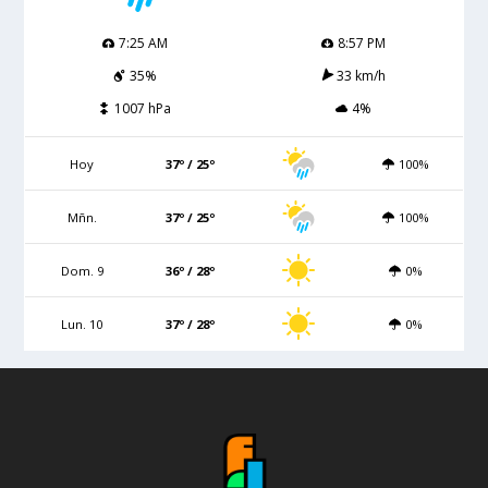
7:25 AM
8:57 PM
35%
33 km/h
1007 hPa
4%
Hoy
37º / 25º
100%
Mñn.
37º / 25º
100%
Dom. 9
36º / 28º
0%
Lun. 10
37º / 28º
0%