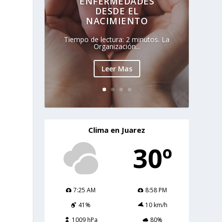
ENFERMEDADES
DESDE EL
NACIMIENTO
Tiempo de lectura: 2 minutos. La
Organización...
Leer Mas
Clima en Juarez
30º
7:25 AM
8:58 PM
41%
10 km/h
1009 hPa
80%