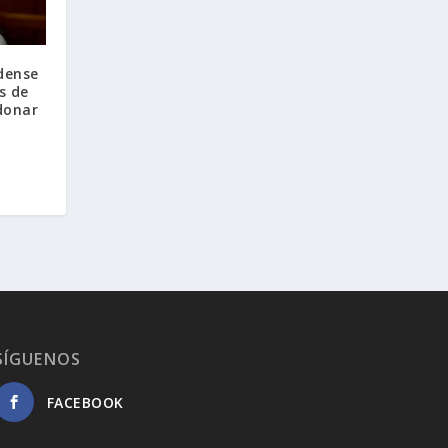
dense
s de
donar
SÍGUENOS
FACEBOOK