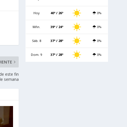
Hoy
40º / 26º
0%
Mñn.
39º / 24º
0%
Sáb. 8
37º / 28º
0%
Dom. 9
37º / 28º
0%
UIENTE
de este fin
de semana