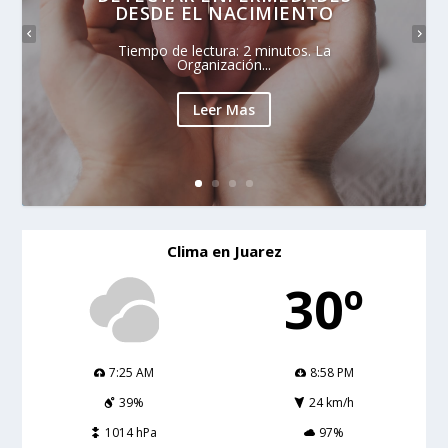
DESDE EL NACIMIENTO
Tiempo de lectura: 2 minutos. La
Organización...
Leer Mas
Clima en Juarez
30º
7:25 AM
8:58 PM
39%
24 km/h
1014 hPa
97%