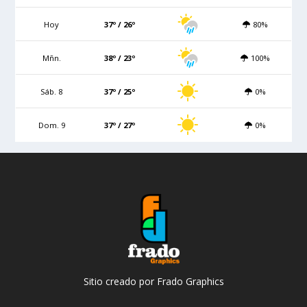
Hoy
37º / 26º
80%
Mñn.
38º / 23º
100%
Sáb. 8
37º / 25º
0%
Dom. 9
37º / 27º
0%
Sitio creado por Frado Graphics