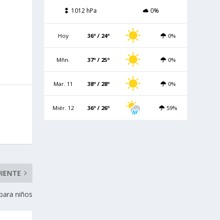
1012 hPa
0%
Hoy
36º / 24º
0%
Mñn.
37º / 25º
0%
Mar. 11
38º / 28º
0%
Miér. 12
36º / 26º
59%
UIENTE
para niños