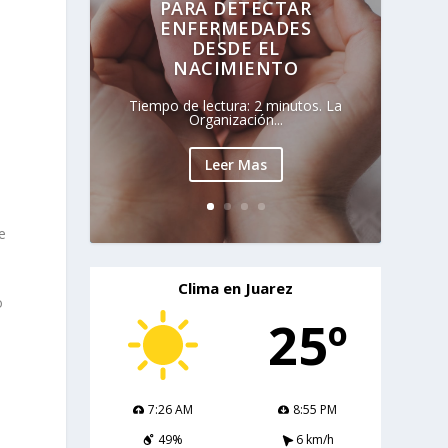
PARA DETECTAR
ENFERMEDADES
DESDE EL
NACIMIENTO
Tiempo de lectura: 2 minutos. La
Organización...
Leer Mas
ue
Clima en Juarez
o
25º
é
7:26 AM
8:55 PM
49%
6 km/h