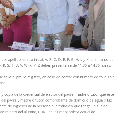
 apellido la letra inicial: A, B, C, D, E, F, G, H, I, J, K, L; en tanto q
Q, R, S, T, U, V, W, X, Y, Z deben presentarse de 11:30 a 14:30 horas.
 folio ni previo registro, en caso de contar con número de folio sol
 año.
 y copia de la credencial de elector del padre, madre o tutor que est
 del padre y madre o tutor; comprobante de domicilio de agua o luz
nte de ingresos de la persona que trabaja y que tenga un sueldo
acimiento del alumno; CURP del alumno; boleta actual de