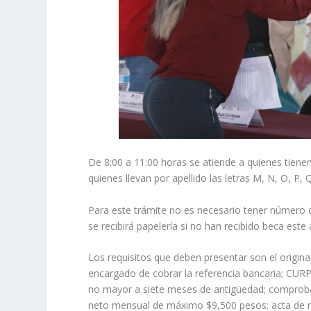
De 8:00 a 11:00 horas se atiende a quienes tienen por
quienes llevan por apellido las letras M, N, O, P, 
Para este trámite no es necesario tener número de
se recibirá papelería si no han recibido beca este
Los requisitos que deben presentar son el original
encargado de cobrar la referencia bancaria; CURP
no mayor a siete meses de antigüedad; comproba
neto mensual de máximo $9,500 pesos; acta de n