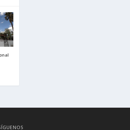
ronal
SÍGUENOS