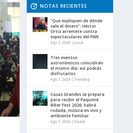
NOTAS RECIENTES
“Que expliquen de dónde
sale el dinero”: Héctor
Ortiz arremete contra
espectaculares del PAN
Ago 7, 2026
|
Local
Tres eventos
astronómicos coincidirán
el mismo día; así podrás
disfrutarlos
Ago 7, 2026
|
Trending
Casas Grandes se prepara
para recibir el Paquimé
Biker Fest 2026; habrá
rodada, música en vivo y
ambiente familiar
Ago 7, 2026
|
Estatal