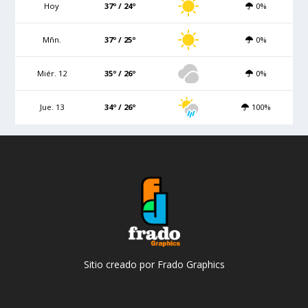
Hoy
37º / 24º
0%
Mñn.
37º / 25º
0%
Miér. 12
35º / 26º
0%
Jue. 13
34º / 26º
100%
Sitio creado por Frado Graphics