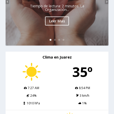
Tiempo de lectura: 2 minutos. La
Organización...
Leer Mas
Clima en Juarez
35º
7:27 AM
8:54 PM
24%
3 km/h
1010 hPa
1%