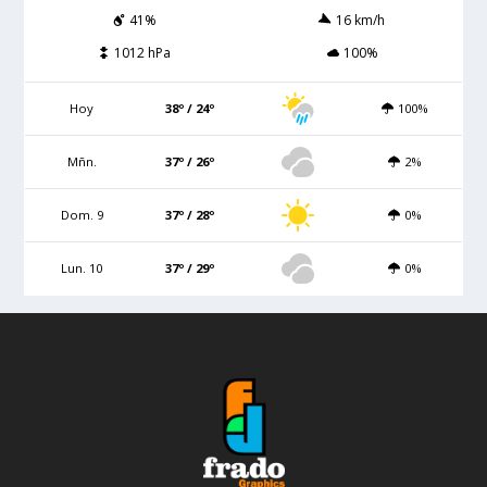
41%
16 km/h
1012 hPa
100%
Hoy
38º / 24º
100%
Mñn.
37º / 26º
2%
Dom. 9
37º / 28º
0%
Lun. 10
37º / 29º
0%