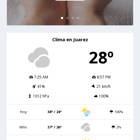
Clima en Juarez
28º
7:25 AM
8:57 PM
41%
21 km/h
1012 hPa
100%
Hoy
38º / 24º
100%
Mñn.
37º / 26º
2%