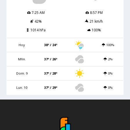
7:25 AM
8:57 PM
42%
21 km/h
1014 hPa
100%
Hoy
38º / 24º
100%
Mñn.
37º / 26º
2%
Dom. 9
37º / 28º
0%
Lun. 10
37º / 29º
0%