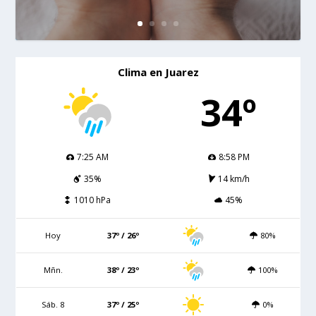
Clima en Juarez
34º
7:25 AM
8:58 PM
35%
14 km/h
1010 hPa
45%
Hoy
37º / 26º
80%
Mñn.
38º / 23º
100%
Sáb. 8
37º / 25º
0%