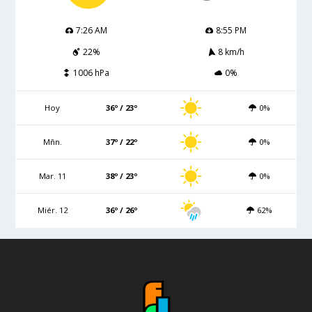
7:26 AM
8:55 PM
22%
8 km/h
1006 hPa
0%
Hoy
36º / 23º
0%
Mñn.
37º / 22º
0%
Mar. 11
38º / 23º
0%
Miér. 12
36º / 26º
62%