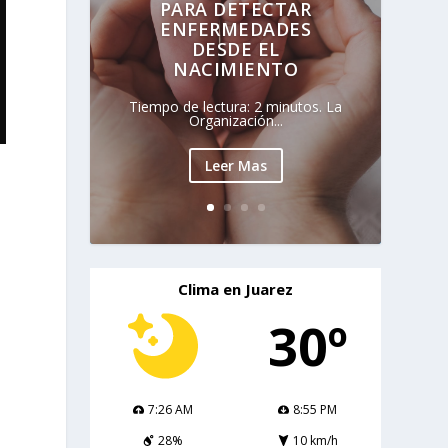
PARA DETECTAR
ENFERMEDADES
DESDE EL
NACIMIENTO
Tiempo de lectura: 2 minutos. La
Organización...
Leer Mas
Clima en Juarez
30º
7:26 AM
8:55 PM
28%
10 km/h