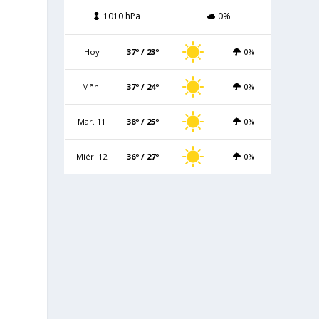
1010 hPa
0%
Hoy
37º / 23º
0%
Mñn.
37º / 24º
0%
Mar. 11
38º / 25º
0%
Miér. 12
36º / 27º
0%