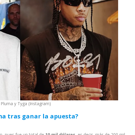
Pluma y Tyga (Instagram)
a tras ganar la apuesta?
o, pues fue un total de
10 mil dólares
, es decir, más de 200 mil