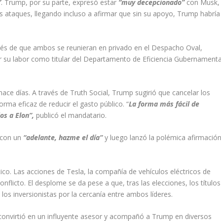
”
. Trump, por su parte, expresó estar
“muy decepcionado”
con Musk,
us ataques, llegando incluso a afirmar que sin su apoyo, Trump habría
s de que ambos se reunieran en privado en el Despacho Oval,
su labor como titular del Departamento de Eficiencia Gubernamenta
.
ace días. A través de Truth Social, Trump sugirió que cancelar los
ma eficaz de reducir el gasto público. “
La forma más fácil de
os a Elon”,
publicó el mandatario.
e con un
“adelante, hazme el día”
y luego lanzó la polémica afirmació
tico. Las acciones de Tesla, la compañía de vehículos eléctricos de
flicto. El desplome se da pese a que, tras las elecciones, los títulos
los inversionistas por la cercanía entre ambos líderes.
convirtió en un influyente asesor y acompañó a Trump en diversos