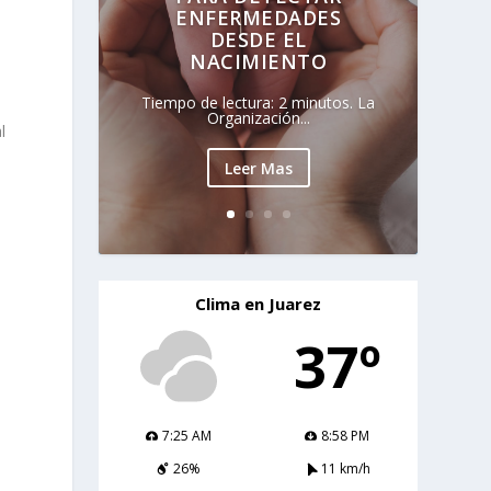
ENFERMEDADES
DESDE EL
NACIMIENTO
Tiempo de lectura: 2 minutos. La
Organización...
l
Leer Mas
Clima en Juarez
n
37º
7:25 AM
8:58 PM
26%
11 km/h