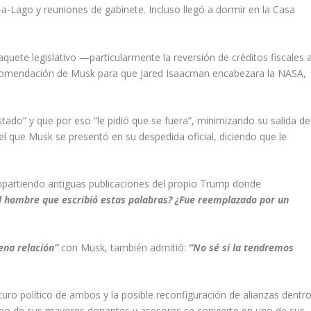
-a-Lago y reuniones de gabinete. Incluso llegó a dormir en la Casa
quete legislativo —particularmente la reversión de créditos fiscales 
ecomendación de Musk para que Jared Isaacman encabezara la NASA,
do” y que por eso “le pidió que se fuera”, minimizando su salida de
l que Musk se presentó en su despedida oficial, diciendo que le
ompartiendo antiguas publicaciones del propio Trump donde
l hombre que escribió estas palabras? ¿Fue reemplazado por un
ena relación”
con Musk, también admitió:
“No sé si la tendremos
uturo político de ambos y la posible reconfiguración de alianzas dentr
uno de sus mayores donantes y asesores se convierte en uno de sus