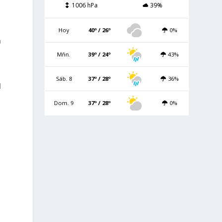
1006 hPa
39%
Hoy
40º / 26º
0%
a
Mñn.
39º / 24º
43%
Sáb. 8
37º / 28º
36%
l
Dom. 9
37º / 28º
0%
o