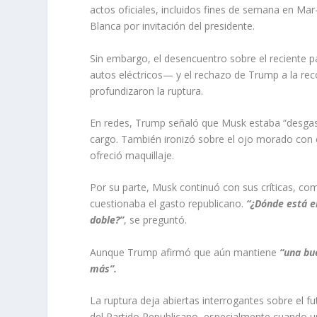
actos oficiales, incluidos fines de semana en Mar
Blanca por invitación del presidente.
Sin embargo, el desencuentro sobre el reciente pa
autos eléctricos— y el rechazo de Trump a la r
profundizaron la ruptura.
En redes, Trump señaló que Musk estaba “desgasta
cargo. También ironizó sobre el ojo morado con e
ofreció maquillaje.
Por su parte, Musk continuó con sus críticas, c
cuestionaba el gasto republicano.
“¿Dónde está e
doble?”
, se preguntó.
Aunque Trump afirmó que aún mantiene
“una bu
más”.
La ruptura deja abiertas interrogantes sobre el f
del Partido Republicano, especialmente cuando 