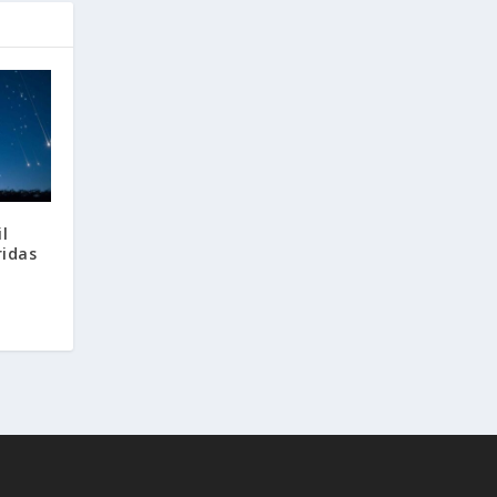
il
ridas