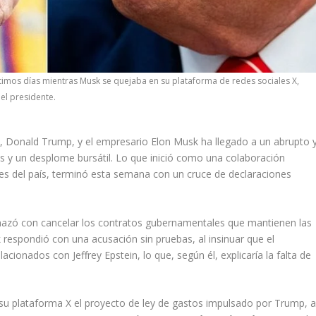
imos días mientras Musk se quejaba en su plataforma de redes sociales X,
l presidente.
s, Donald Trump, y el empresario Elon Musk ha llegado a un abrupto 
s y un desplome bursátil. Lo que inició como una colaboración
ntes del país, terminó esta semana con un cruce de declaraciones
enazó con cancelar los contratos gubernamentales que mantienen las
 respondió con una acusación sin pruebas, al insinuar que el
cionados con Jeffrey Epstein, lo que, según él, explicaría la falta de
 su plataforma X el proyecto de ley de gastos impulsado por Trump, a