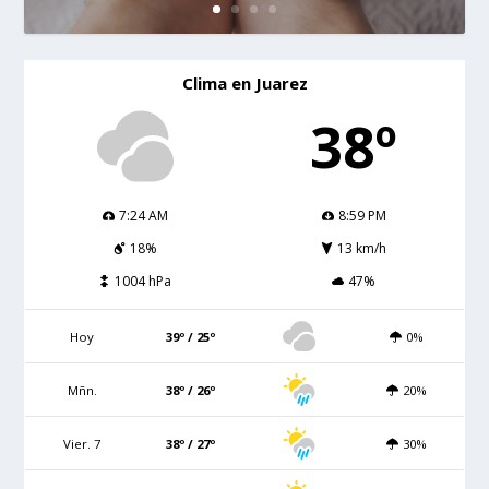
Clima en Juarez
38º
7:24 AM
8:59 PM
18%
13 km/h
1004 hPa
47%
Hoy
39º / 25º
0%
Mñn.
38º / 26º
20%
Vier. 7
38º / 27º
30%