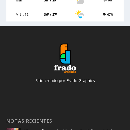
Mar. 11
38º / 29º
0%
Miér. 12
36º / 27º
67%
Sitio creado por Frado Graphics
NOTAS RECIENTES