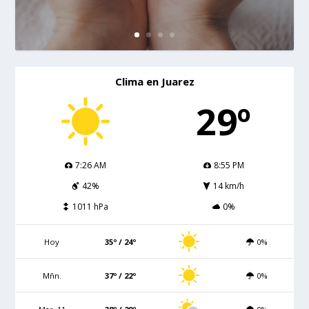
Clima en Juarez
29º
7:26 AM
8:55 PM
42%
14 km/h
1011 hPa
0%
Hoy
35º / 24º
0%
Mñn.
37º / 22º
0%