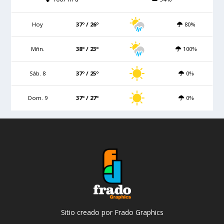
Hoy
37º / 26º
80%
Mñn.
38º / 23º
100%
Sáb. 8
37º / 25º
0%
Dom. 9
37º / 27º
0%
Sitio creado por Frado Graphics