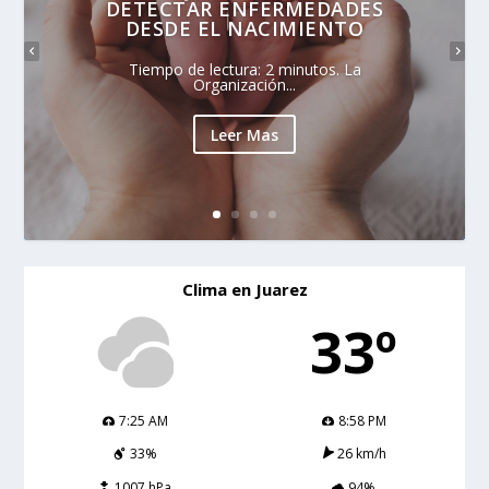
DETECTAR ENFERMEDADES
DESDE EL NACIMIENTO
Tiempo de lectura: 2 minutos. La
Organización...
Leer Mas
Clima en Juarez
33º
7:25 AM
8:58 PM
33%
26 km/h
1007 hPa
94%