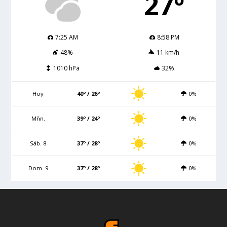
27º
7:25 AM
8:58 PM
48%
11 km/h
1010 hPa
32%
Hoy
40º / 26º
0%
Mñn.
39º / 24º
0%
Sáb. 8
37º / 28º
0%
Dom. 9
37º / 28º
0%