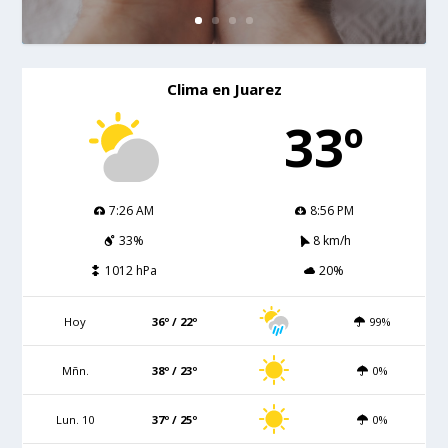
Clima en Juarez
33º
7:26 AM
8:56 PM
33%
8 km/h
1012 hPa
20%
Hoy
36º / 22º
99%
Mñn.
38º / 23º
0%
Lun. 10
37º / 25º
0%