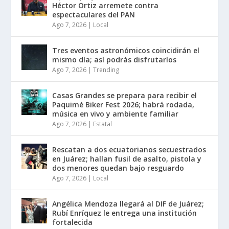
Héctor Ortiz arremete contra
espectaculares del PAN
Ago 7, 2026
|
Local
Tres eventos astronómicos coincidirán el
mismo día; así podrás disfrutarlos
Ago 7, 2026
|
Trending
Casas Grandes se prepara para recibir el
Paquimé Biker Fest 2026; habrá rodada,
música en vivo y ambiente familiar
Ago 7, 2026
|
Estatal
Rescatan a dos ecuatorianos secuestrados
en Juárez; hallan fusil de asalto, pistola y
dos menores quedan bajo resguardo
Ago 7, 2026
|
Local
Angélica Mendoza llegará al DIF de Juárez;
Rubí Enríquez le entrega una institución
fortalecida