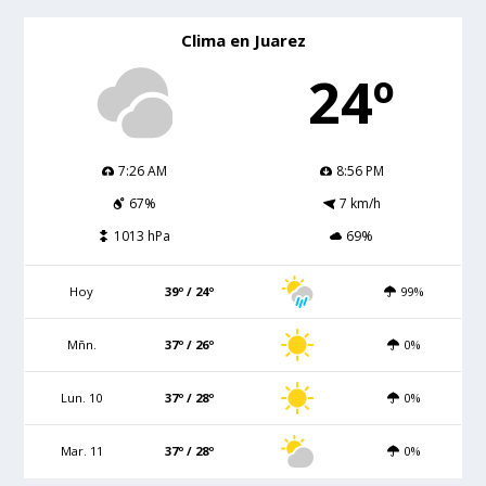
Clima en Juarez
24º
7:26 AM
8:56 PM
67%
7 km/h
1013 hPa
69%
Hoy
39º / 24º
99%
Mñn.
37º / 26º
0%
Lun. 10
37º / 28º
0%
Mar. 11
37º / 28º
0%