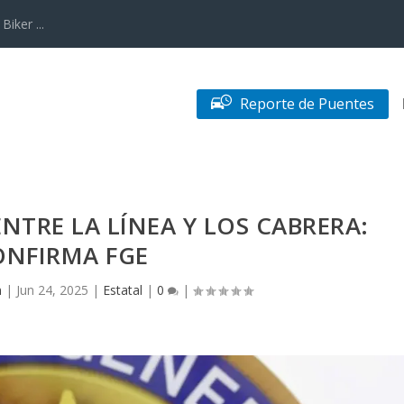
iker ...
Reporte de Puentes
NTRE LA LÍNEA Y LOS CABRERA:
ONFIRMA FGE
n
|
Jun 24, 2025
|
Estatal
|
0
|