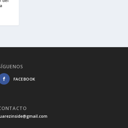
 del
ua
SÍGUENOS
FACEBOOK
CONTACTO
juarezinside@gmail.com