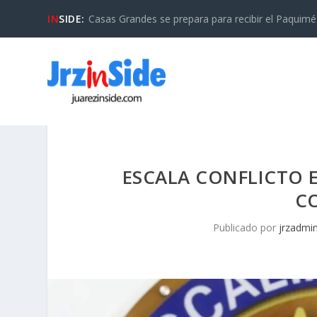
IN
SIDE:
Casas Grandes se prepara para recibir el Paquimé B
ESCALA CONFLICTO E
C
Publicado por
jrzadmi