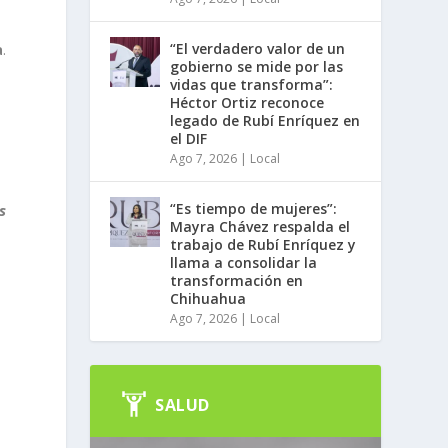
“El verdadero valor de un
a
.
gobierno se mide por las
n
vidas que transforma”:
Héctor Ortiz reconoce
legado de Rubí Enríquez en
el DIF
Ago 7, 2026
|
Local
“Es tiempo de mujeres”:
s
Mayra Chávez respalda el
trabajo de Rubí Enríquez y
llama a consolidar la
transformación en
Chihuahua
Ago 7, 2026
|
Local
SALUD