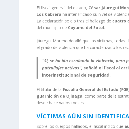
El fiscal general del estado,
César Jáuregui Mo
Los Cabrera
ha intensificado su nivel de violenc
La declaración se dio tras el hallazgo de
cuatro 
del municipio de
Coyame del Sotol
.
Jáuregui Moreno detalló que las víctimas, todas 
el grado de violencia que ha caracterizado los r
“Sí, se ha ido escalando la violencia, pero
patrullajes activos”,
señaló el fiscal al ar
interinstitucional de seguridad
.
El titular de la
Fiscalía General del Estado (FGE
guarnición de Ojinaga
, como parte de la estra
desde hace varios meses.
VÍCTIMAS AÚN SIN IDENTIFIC
Sobre los cuerpos hallados, el fiscal indicó que
aú