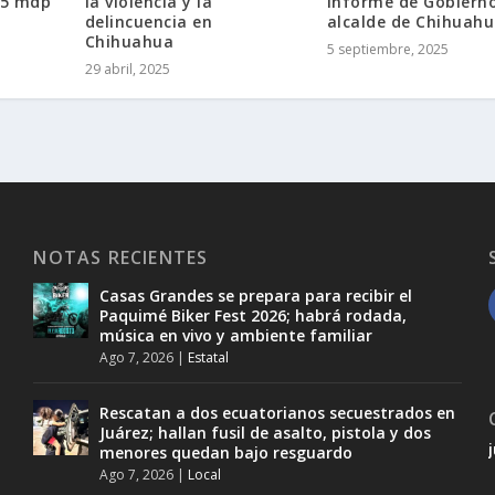
.5 mdp
la violencia y la
Informe de Gobierno
delincuencia en
alcalde de Chihuah
Chihuahua
5 septiembre, 2025
29 abril, 2025
NOTAS RECIENTES
Casas Grandes se prepara para recibir el
Paquimé Biker Fest 2026; habrá rodada,
música en vivo y ambiente familiar
Ago 7, 2026
|
Estatal
Rescatan a dos ecuatorianos secuestrados en
Juárez; hallan fusil de asalto, pistola y dos
menores quedan bajo resguardo
Ago 7, 2026
|
Local