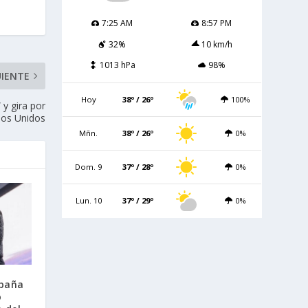
7:25 AM
8:57 PM
32%
10 km/h
1013 hPa
98%
UIENTE
Hoy
38º / 26º
100%
y gira por
dos Unidos
Mñn.
38º / 26º
0%
Dom. 9
37º / 28º
0%
Lun. 10
37º / 29º
0%
paña
o